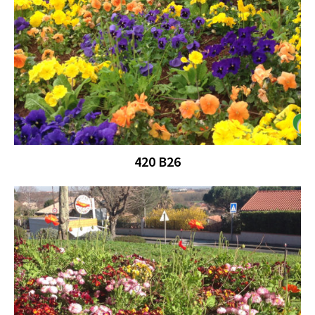
420 B26