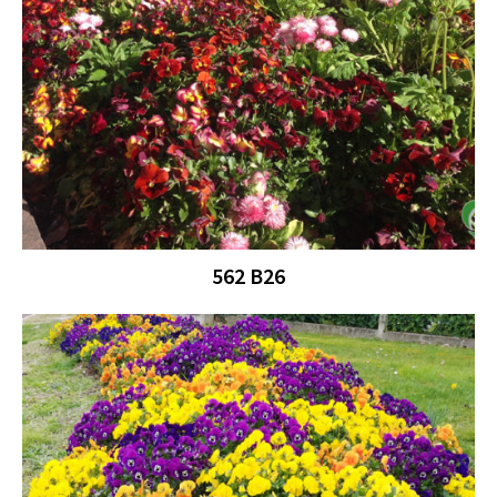
562 B26